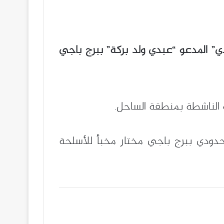
” المدعو “عبدي ولد بركة” ببرج باجي
ودي ببرج باجي مختار مخبأ للأسلحة