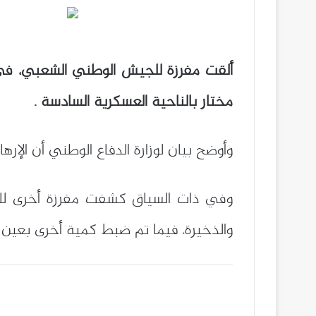
ألقت مفرزة للجيش الوطني الشعبي، في 
مختار بالناحية العسكرية السادسة .
وأوضح بيان لوزارة الدفاع الوطني أن الإرهابي المعني التحق سنة 2016 بإحدى 
وفي ذات السياق كشفت مفرزة أخرى لل
والذخيرة، فيما تم ضبط كمية أخرى بعين أميناس تقدر بـ2485 طل