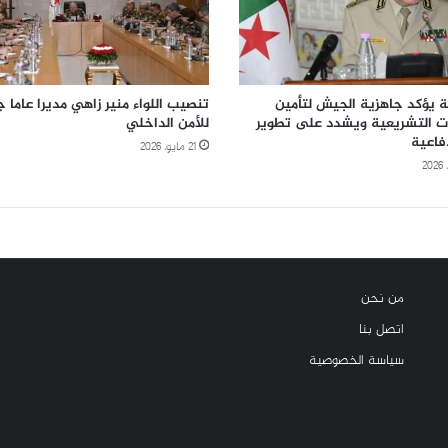
 يؤكد جاهزية الجيش لتأمين
تنصيب اللواء منير زاهي مديرا عاما ج
بات التشريعية ويشدد على تطوير
للأمن الداخلي
دفاعية
21 مايو، 2026
من نحن
اتصل بنا
سياسة الخصوصية