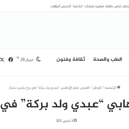
منتقد لباس طفلة صغيرة بعبارات “خادشة” الحبس المؤقت
الطب والصحة
ثقافة وفنون
فيسب
℃
29
الجزائر
الرئيسية
/
الوطن
/
القبض على الإرهابي “عبدي ولد بركة” في برج باجي مختار
ابي “عبدي ولد بركة” في 
3 مارس، 2021