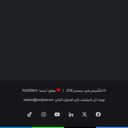
© التأسيس في ديسمبر 2019 |
موقع "نجمة" NADJMA
توجه كل المراسلات إلى العنوان التالي: admin@nadjma.net
فيسبوك
X
لينكدإن
يوتيوب
انستقرام
‫TikTok