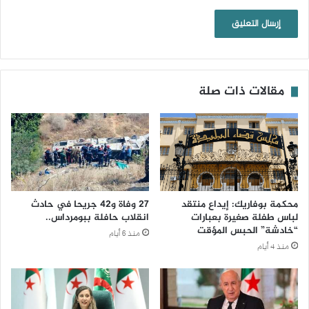
مقالات ذات صلة
محكمة بوفاريك: إيداع منتقد
27 وفاة و42 جريحا في حادث
لباس طفلة صغيرة بعبارات
انقلاب حافلة ببومرداس..
“خادشة” الحبس المؤقت
منذ 6 أيام
منذ 4 أيام