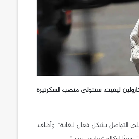
، كارولين ليفيت، ستتولى منصب السكرتيرة
ة وقوية، وقد أثبتت قدرتها على التواصل بشكل فعال للغاية”. وأضاف: