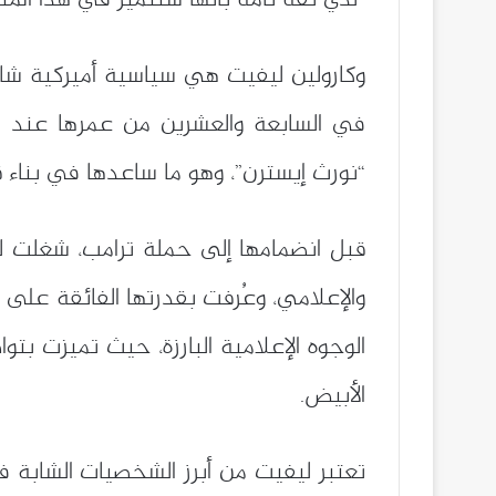
“لدي ثقة تامة بأنها ستتميز في هذا الم
في السابعة والعشرين من عمرها عند ت
“نورث إيسترن”، وهو ما ساعدها في بناء ق
قبل انضمامها إلى حملة ترامب، شغلت 
والإعلامي، وعُرفت بقدرتها الفائقة على ال
الوجوه الإعلامية البارزة، حيث تميزت بتوا
الأبيض.
تعتبر ليفيت من أبرز الشخصيات الشابة ف