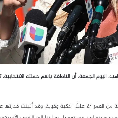
امب، اليوم الجمعة، أن الناطقة باسم حملته الانتخابية
وفي بيان له، قال ترامب إن ليفيت، البالغة من العمر 27 عامًا، “ذكي