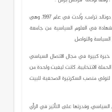
وفقًا لوكالة “فرانس برس”.
وكارولين ليفيت هي سياسية أميركية شابة وناطقة رسمية سابقة باسم حملة الرئيس المنتخب دونالد ترامب. وُلدت في عام 1997، وهي
شهادة في العلوم السياسية من جامعة
السياسة والتواصل.
برة كبيرة في مجال الاتصال السياسي
 الحملة الانتخابية، كانت ليفيت واحدة من
ليًا لتولي منصب السكرتيرة الصحفية للبيت
لسياسي، وقدرتها على التأثير في الرأي