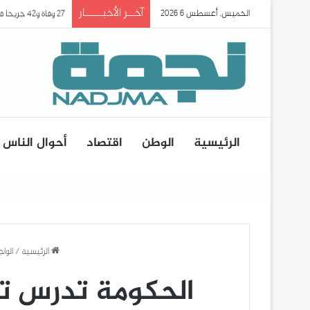
آخــر الأخبـــــار
الخميس, أغسطس 6 2026
27 وفاة و42 جريحا في حادث انقلاب حافلة ببومرداس..
الرئيسية
الوطن
اقتصاد
أحوال الناس
الرئيسية
/
الوا
الحكومة تدرس تع