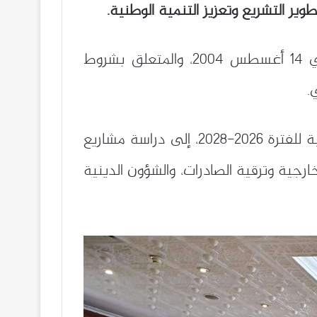
ر التشريع وتعزيز التنمية الوطنية.
في مستهل الجلسة، بحثت الحكومة مشروعًا تمهيديًا لتعديل القانون رقم 04-08 المؤرخ في 14 أغسطس 2004، والمتعلق بشروط
.
كما تطرقت الحكومة، في إطار تنفيذ توجيهات رئيس الجمهورية حول وضع أوراق طريق قطاعية للفترة 2026-2028، إلى دراسة مشاريع
ارجية وترقية الصادرات، والشؤون الدينية