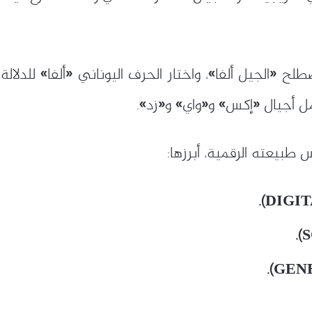
لح «الجيل ألفا»، واختار الحرف اليوناني «ألفا» للدلال
مل أجيال «إكس» و«واي» و«زد».
بيعته الرقمية، أبرزها: