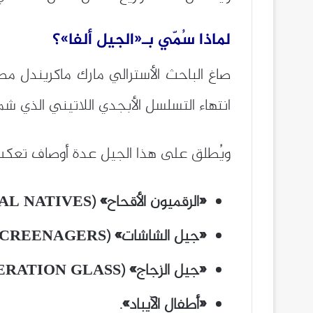
لماذا سُمّي بـ«الجيل ألفا»؟
صاغ الباحث الأسترالي مارك ماكريندل مصط
انتهاء التسلسل الأبجدي اللاتيني الذي ش
ويُطلق على هذا الجيل عدة أوصاف تعكس ط
«الرقميون الأقحاح» (DIGITAL NATIVES).
«جيل الشاشات» (SCREENAGERS).
«جيل الزجاج» (GENERATION GLASS).
«أطفال الآيباد».