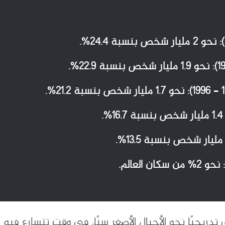
دريجيًا نحو الأجيال الأصغر سنًا، في وقت تتسارع فيه الت