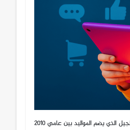
يشهد العالم تحوّلًا ديموغرافيًا وتكنولوجيًا غير مسبوق مع صعود ما يُعرف بـ«الجيل ألفا»، وهو الجيل الذي يضم المواليد بين عامي 2010