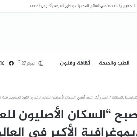
ا وطنيا لمدة ثلاثة أيام عقب فاجعة بومرداس
الطب والصحة
ثقافة وفنون
فيسب
℃
27
الجزائر
نولوجيا واتصالات
/
الجيل ألفا.. كيف أصبح “السكان الأصليون للعالم الرقمي” القوة الديموغرافية ال
أصبح “السكان الأصليون للعا
يموغرافية الأكبر في العال