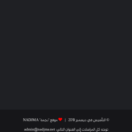
© التأسيس في ديسمبر 2019 |
موقع "نجمة" NADJMA
توجه كل المراسلات إلى العنوان التالي: admin@nadjma.net