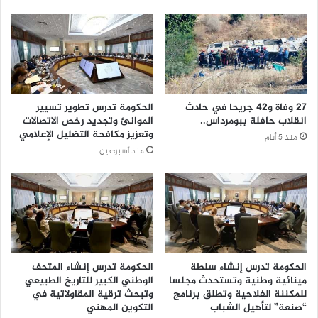
27 وفاة و42 جريحا في حادث
الحكومة تدرس تطوير تسيير
انقلاب حافلة ببومرداس..
الموانئ وتجديد رخص الاتصالات
وتعزيز مكافحة التضليل الإعلامي
منذ 5 أيام
منذ أسبوعين
الحكومة تدرس إنشاء سلطة
الحكومة تدرس إنشاء المتحف
مينائية وطنية وتستحدث مجلسا
الوطني الكبير للتاريخ الطبيعي
للمكننة الفلاحية وتطلق برنامج
وتبحث ترقية المقاولاتية في
“صنعة” لتأهيل الشباب
التكوين المهني