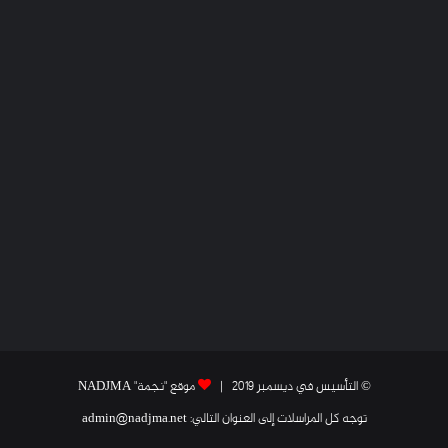
© التأسيس في ديسمبر 2019 |
موقع "نجمة" NADJMA
توجه كل المراسلات إلى العنوان التالي: admin@nadjma.net