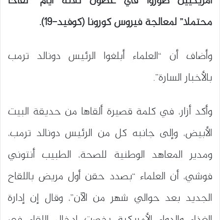
أمريكيين طوروا في غضون ثلاثة أيام “لقاحا
محتملا” لمعالجة فيروس كورونا (كوفيد-19).
وأضاف أن “العلماء أبلغوا الرئيس دونالد ترمب
بالأخبار السارة”.
وأكد أزار، في كلمة قصيرة ألقاها من حديقة البيت
الأبيض، وإلى جانبه كل من الرئيس دونالد ترمب،
ومدير المعاهد الوطنية للصحة، الطبيب أنتوني
فوشي، أن العلماء “بصدد حقن أول مريض باللقاح
الجديد بعد حوالي شهر من الآن”، وقال إن إدارة
الغذاء والدواء الأمريكية رخصت إدخال اللقاء في