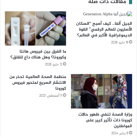
مقالات ذات صلة
الجيل ألفا.. كيف أصبح “السكان
الأصليون للعالم الرقمي” القوة
الديموغرافية الأكبر في العالم؟
16 مايو، 2026
ما الفرق بين فيروس هانتا
وكورونا؟ وهل هناك داعٍ للقلق؟
12 مايو، 2026
منظمة الصحة العالمية تحذر من
الانتشار السريع لمتحور فيروس
كورونا
11 أغسطس، 2023
وزارة الصحة تنفي ظهور حالات
كورونا ذات تأثير كبير على
المواطنين
6 يناير، 2024