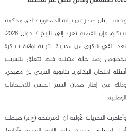
2026 باستعمال وسائل اتصال غير تقليدية.
وحسب بيان صادر عن نيابة الجمهورية لدى محكمة
بسكرة، فإن القضية تعود إلى تاريخ 7 جوان 2026،
بعد تلقي شكوى من مديرية التربية لولاية بسكرة
بخصوص رصد حالة مشتبه فيها تتعلق بتسريب
أسئلة امتحان البكالوريا بثانوية العربي بن مهيدي،
وذلك في إطار ضمان السير الحسن للامتحانات
الوطنية.
وأظهرت التحريات الأولية أن المترشحة (ح.م) ضبطت
أثناء اجتيازها امتحان مادة اللغة العربية وآدابها،