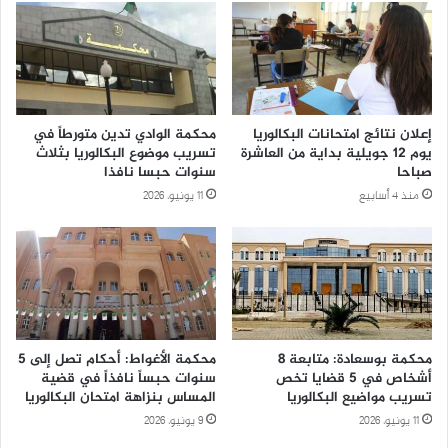
إعلان نتائج امتحانات البكالوريا
محكمة الوادي تدين متورطاً في
يوم 12 جويلية بداية من العاشرة
تسريب موضوع البكالوريا بثلاث
صباحا
سنوات حبسا نافذا
منذ 4 أسابيع
11 يونيو، 2026
محكمة بوسعادة: متابعة 8
محكمة الأغواط: أحكام تصل إلى 5
أشخاص في 5 قضايا تخص
سنوات حبساً نافذاً في قضية
تسريب مواضيع البكالوريا
المساس بنزاهة امتحان البكالوريا
11 يونيو، 2026
9 يونيو، 2026