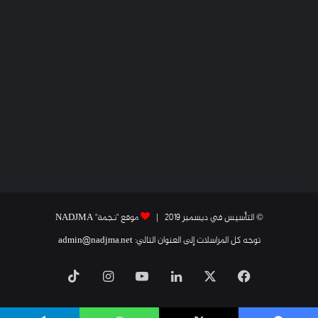
© التأسيس في ديسمبر 2019 |
موقع "نجمة" NADJMA
توجه كل المراسلات إلى العنوان التالي: admin@nadjma.net
فيسبوك
X
لينكدإن
يوتيوب
انستقرام
‫TikTok