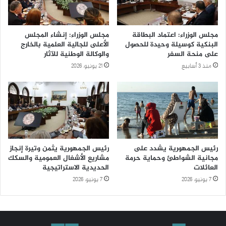
مجلس الوزراء: اعتماد البطاقة
مجلس الوزراء: إنشاء المجلس
البنكية كوسيلة وحيدة للحصول
الأعلى للجالية العلمية بالخارج
على منحة السفر
والوكالة الوطنية للآثار
منذ 3 أسابيع
21 يونيو، 2026
رئيس الجمهورية يشدد على
رئيس الجمهورية يثمن وتيرة إنجاز
مجانية الشواطئ وحماية حرمة
مشاريع الأشغال العمومية والسكك
العائلات
الحديدية الاستراتيجية
7 يونيو، 2026
7 يونيو، 2026