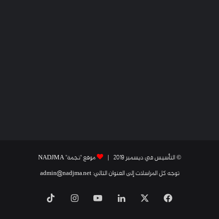
© التأسيس في ديسمبر 2019 |
موقع "نجمة" NADJMA
توجه كل المراسلات إلى العنوان التالي: admin@nadjma.net
فيسبوك
X
لينكدإن
يوتيوب
انستقرام
‫TikTok