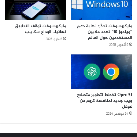
مايكروسوفت تحذّر: نهاية دعم
مايكروسوفت توقف التطبيق
“ويندوز 10” تهدد ملايين
نهائيا.. الوداع سكايـب
المستخدمين حول العالم
6 مايو، 2025
9 أكتوبر، 2025
OpenAI تخطط لتطوير متصفح
ويب جديد لمنافسة كروم من
غوغل
24 نوفمبر، 2024