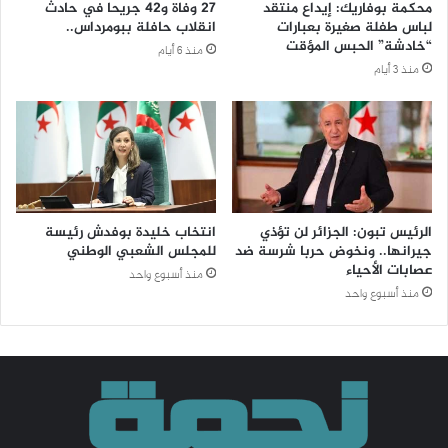
محكمة بوفاريك: إيداع منتقد
27 وفاة و42 جريحا في حادث
لباس طفلة صغيرة بعبارات
انقلاب حافلة ببومرداس..
“خادشة” الحبس المؤقت
منذ 6 أيام
منذ 3 أيام
الرئيس تبون: الجزائر لن تؤذي
انتخاب خليدة بوفدش رئيسة
جيرانها.. ونخوض حربا شرسة ضد
للمجلس الشعبي الوطني
عصابات الأحياء
منذ أسبوع واحد
منذ أسبوع واحد