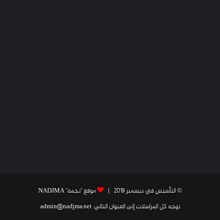
© التأسيس في ديسمبر 2019 |
موقع "نجمة" NADJMA
توجه كل المراسلات إلى العنوان التالي: admin@nadjma.net