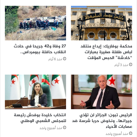
محكمة بوفاريك: إيداع منتقد
27 وفاة و42 جريحا في حادث
لباس طفلة صغيرة بعبارات
انقلاب حافلة ببومرداس..
“خادشة” الحبس المؤقت
منذ 6 أيام
منذ 3 أيام
الرئيس تبون: الجزائر لن تؤذي
انتخاب خليدة بوفدش رئيسة
جيرانها.. ونخوض حربا شرسة ضد
للمجلس الشعبي الوطني
عصابات الأحياء
منذ أسبوع واحد
منذ أسبوع واحد