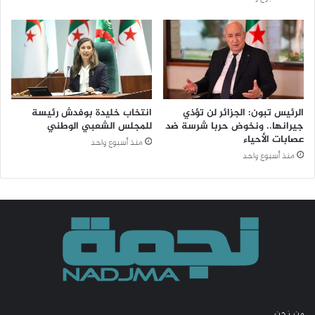
الرئيس تبون: الجزائر لن تؤذي
انتخاب خليدة بوفدش رئيسة
جيرانها.. ونخوض حربا شرسة ضد
للمجلس الشعبي الوطني
عصابات الأحياء
منذ أسبوع واحد
منذ أسبوع واحد
من نحن