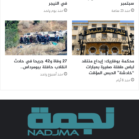
سبتمبر
في النيجر
منذ 23 ساعة
منذ يوم واحد
محكمة بوفاريك: إيداع منتقد
27 وفاة و42 جريحا في حادث
لباس طفلة صغيرة بعبارات
انقلاب حافلة ببومرداس..
“خادشة” الحبس المؤقت
منذ أسبوع واحد
منذ 6 أيام