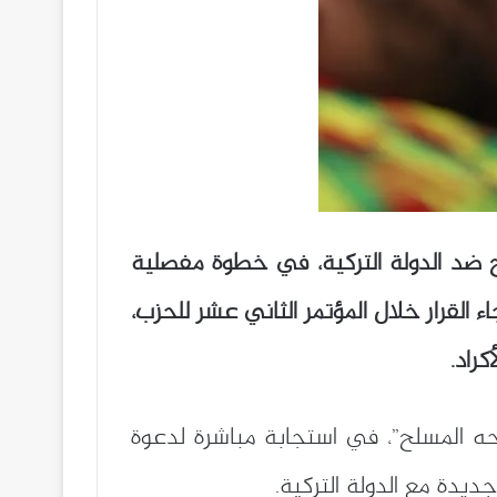
ه رسميًا وإنهاء الكفاح المسلح ضد الدولة التركية، في خطوة مفصلية
ثر من أربعة عقود من النزاع الدموي الذي أودى بحياة نحو 40 ألف شخص منذ عام 1984. جاء القرار خلال المؤتمر الثاني عشر للحزب،
كراد.
احه المسلح”، في استجابة مباشرة لدعوة