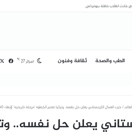
الطب والصحة
ثقافة وفنون
فيسب
℃
27
الجزائر
لعالم
/
حزب العمال الكردستاني يعلن حل نفسه.. وتركيا تعتبر الخطوة “مرحلة تاريخية” لإنهاء 40 عاما من النزاع
تاني يعلن حل نفسه.. وتر