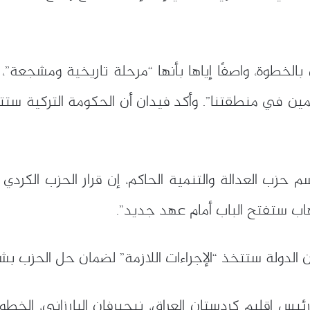
لخطوة، واصفًا إياها بأنها “مرحلة تاريخية ومشجعة”، مضي
ئمين في منطقتنا”. وأكد فيدان أن الحكومة التركية ستتاب
م حزب العدالة والتنمية الحاكم، إن قرار الحزب ال
إرهاب ستفتح الباب أمام عهد جديد”.
ة أن الدولة ستتخذ “الإجراءات اللازمة” لضمان حل الحزب 
وصف رئيس إقليم كردستان العراق، نيجيرفان البارزاني، ا