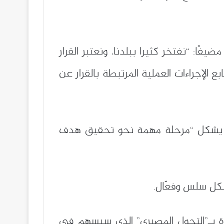
فًا: “نفتخر كثيرا ببلدنا، ونعتبر القرار
ع الإجراءات العملية المرتبطة بالقرار عن
كردي يشكل “مرحلة مهمة نحو تحقيق هدف
بشكل سلس وفعّال.
لخطوة بـ”التحول المصيري” الذي سيسهم في