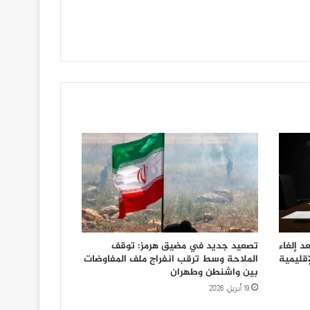
د إلغاء
تصعيد جديد في مضيق هرمز: توقف
إقليمية
الملاحة وسط ترقب انفراج ملف المفاوضات
بين واشنطن وطهران
19 أبريل، 2026