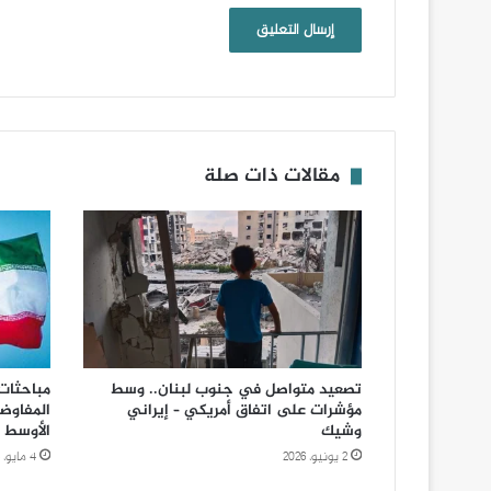
مقالات ذات صلة
تصعيد متواصل في جنوب لبنان.. وسط
مباحثات 
مؤشرات على اتفاق أمريكي – إيراني
المفاوض
وشيك
الأوسط
2 يونيو، 2026
4 مايو، 2026