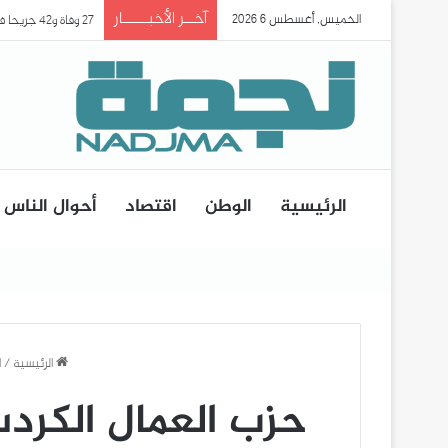
آخــر الأخبـــــار
الخميس, أغسطس 6 2026
27 وفاة و42 جريحا في حادث انقلاب حافلة ببومرداس..
الرئيسية
الوطن
اقتصاد
أحوال الناس
الرئيسية
/
ا
حزب العمال الكردس