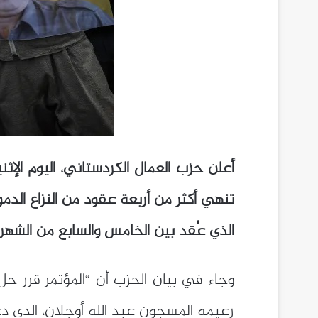
الذي عُقد بين الخامس والسابع من الشهر ال
وجاء في بيان الحزب أن “المؤتمر قرر حل
زعيمه المسجون عبد الله أوجلان، الذي دعا في 27 فيفري الماضي إلى إلقاء السلاح وفتح صفحة جديدة مع