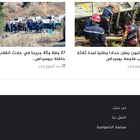
بون يعلن حدادا وطنيا لمدة ثلاثة
27 وفاة و42 جريحا في حادث انقلا
ب فاجعة بومرداس
حافلة ببومرداس..
وع واحد
منذ أسبوع واحد
من نحن
اتصل بنا
سياسة الخصوصية