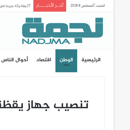
آخــر الأخبـــــار
السبت, أغسطس 8 2026
27 وفاة و42 جريحا في حادث انقلاب حافلة ببومرداس..
الرئيسية
الوطن
اقتصاد
أحوال الناس
تنصيب جهاز يقظة