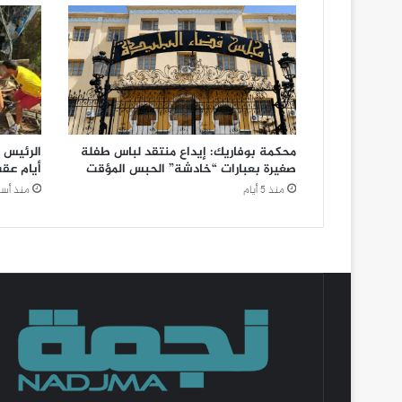
محكمة بوفاريك: إيداع منتقد لباس طفلة
الرئيس ت
صغيرة بعبارات “خادشة” الحبس المؤقت
أيام عق
منذ 5 أيام
منذ أسب