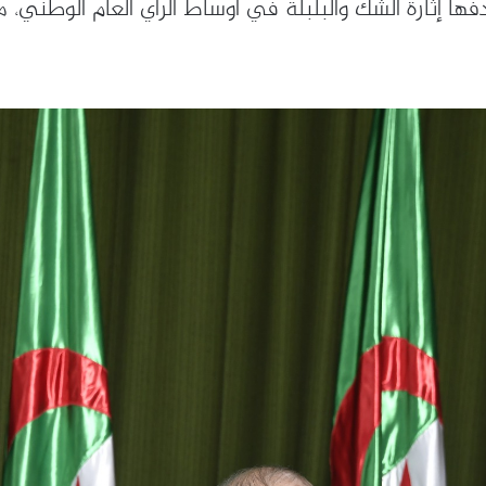
 إثارة الشك والبلبلة في أوساط الرأي العام الوطني، م