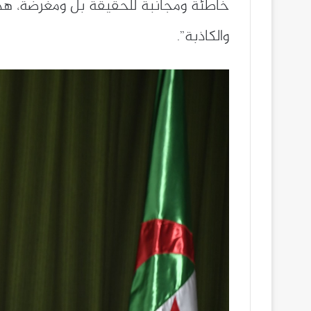
خاطئة ومجانبة للحقيقة بل ومغرضة، هدفها
والكاذبة”.