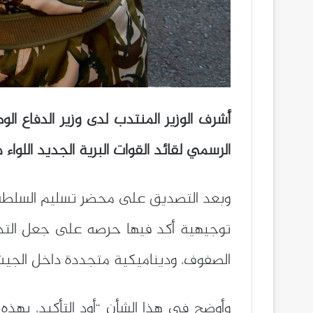
أشرف الوزير المنتدب لدى وزير الدفاع 
الرسمي لقائد القوات البرية الجديد اللوا
وبعد التصديق على محضر تسليم السلطة، ا
توجيهية أكد فيها حرصه على جعل التدا
الصفوف، وديناميكية متجددة داخل الجي
وأوضح في هذا الشأن “أود التأكيد، بهذه