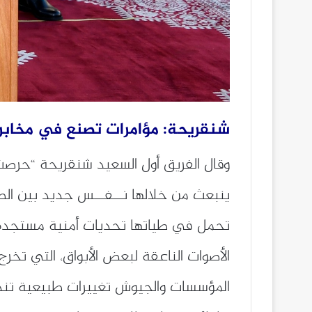
شنقريحة: مؤامرات تصنع في مخابر ال
وقال الفريق أول السعيد شنقريحة “حرصت
ينبعث من خلالها نــفــس جديد بين الص
تحمل في طياتها تحديات أمنية مستجدة، و
الأصوات الناعقة لبعض الأبواق، التي تخ
المؤسسات والجيوش تغييرات طبيعية تندر