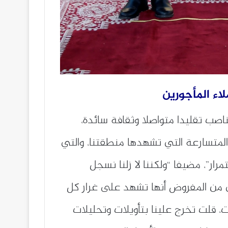
اء المأجورين
صب تقليدا متواصلا وثقافة سائدة،
لمتسارعة التي تشهدها منطقتنا، والتي
ر”، مضيفا “ولكننا لا زلنا نسجل
تي من المفروض أنها تشهد على غرار كل
 قلت تخرج علينا بتأويلات وتحليلات