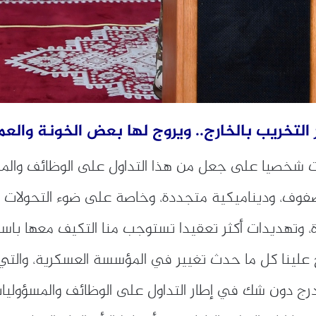
تخريب بالخارج.. ويروج لها بعض الخونة والعمل
 شخصيا على جعل من هذا التداول على الوظائف والمنا
فوف، وديناميكية متجددة، وخاصة على ضوء التحولات ا
تهديدات أكثر تعقيدا تستوجب منا التكيف معها باستمرا
رج علينا كل ما حدث تغيير في المؤسسة العسكرية، وال
ج دون شك في إطار التداول على الوظائف والمسؤوليات،