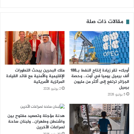
مقالات ذات صلة
أوبك+ تقر زيادة إنتاج النفط بـ188
ملك البحرين يبحث التطورات
ألف برميل يوميا في أوت.. وحصة
الإقليمية والأمنية مع قائد القيادة
الجزائر ترتفع إلى أكثر من مليون
المركزية الأمريكية
برميل
2 يوليو، 2026
5 يوليو، 2026
هدنة مؤجلة وتصعيد مفتوح بين
واشنطن وطهران.. ولبنان ساحة
لصراعات الآخرين