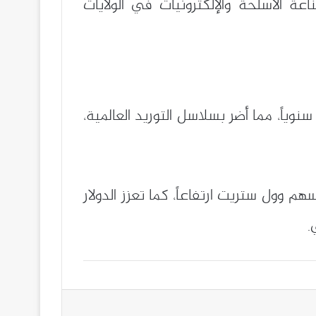
ة الأسلحة والإلكترونيات في الولايات
شلل جزئي في التجارة الثنائية التي تُقدر بحوالي 600 مليار دولار سنوياً، مما أضر بسلاسل التوريد العالمية،
م وول ستريت ارتفاعاً، كما تعزز الدولار
.