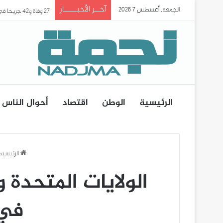
آخــر الأخبـــــار
الجمعة, أغسطس 7 2026
27 وفاة و42 جريحا في حادث انقلاب حافلة ببومرداس..
الرئيسية
الوطن
اقتصاد
أحوال الناس
الرئيسية
الولايات المتحدة
في 