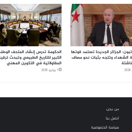
بون: الجزائر الجديدة تستمد قوتها
الحكومة تدرس إنشاء المتحف الوطن
ة الشهداء وتتجه بثبات نحو مصاف
الكبير للتاريخ الطبيعي وتبحث ترقية
ناشئة
المقاولاتية في التكوين المهني
1 يوليو، 2026
من نحن
اتصل بنا
سياسة الخصوصية