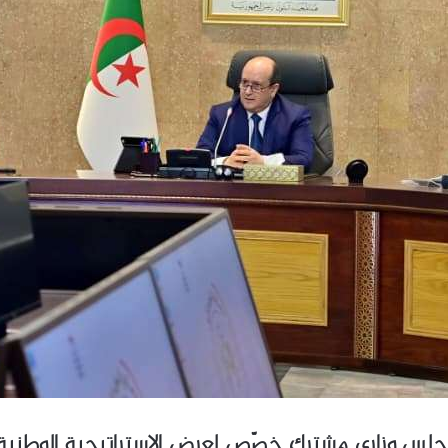
جلس وزاري مشترك خصّص لعرض الاستراتيجية الوطنية لإد