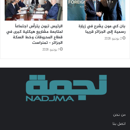
بان كي مون يشرع في زيارة
الرئيس تبون يترأس اجتماعاً
رسمية إلى الجزائر قريبا
لمتابعة مشاريع هيكلية كبرى في
قطاع المحروقات وخط السكة
2 يونيو، 2026
الجزائر – تمنراست
1 يونيو، 2026
من نحن
اتصل بنا