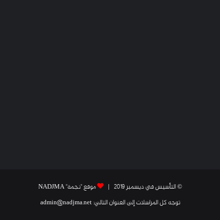
© التأسيس في ديسمبر 2019 |
موقع "نجمة" NADJMA
توجه كل المراسلات إلى العنوان التالي: admin@nadjma.net