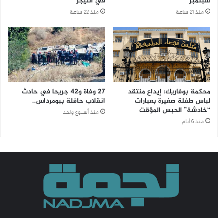
سبتمبر
في النيجر
منذ 21 ساعة
منذ 22 ساعة
محكمة بوفاريك: إيداع منتقد
27 وفاة و42 جريحا في حادث
لباس طفلة صغيرة بعبارات
انقلاب حافلة ببومرداس..
“خادشة” الحبس المؤقت
منذ أسبوع واحد
منذ 6 أيام