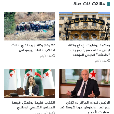
مقالات ذات صلة
محكمة بوفاريك: إيداع منتقد
27 وفاة و42 جريحا في حادث
لباس طفلة صغيرة بعبارات
انقلاب حافلة ببومرداس..
“خادشة” الحبس المؤقت
منذ 6 أيام
منذ 3 أيام
الرئيس تبون: الجزائر لن تؤذي
انتخاب خليدة بوفدش رئيسة
جيرانها.. ونخوض حربا شرسة ضد
للمجلس الشعبي الوطني
عصابات الأحياء
منذ أسبوع واحد