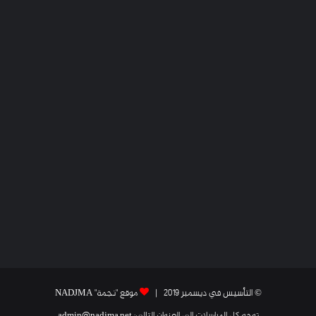
© التأسيس في ديسمبر 2019 |
موقع "نجمة" NADJMA