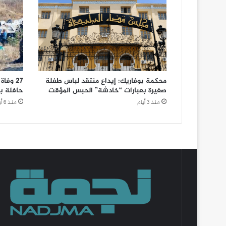
محكمة بوفاريك: إيداع منتقد لباس طفلة
صغيرة بعبارات “خادشة” الحبس المؤقت
حافلة ب
منذ 3 أيام
منذ 6 أيام