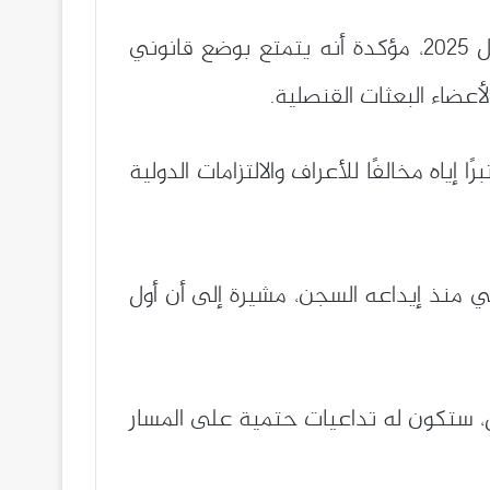
وأوضحت الوزارة أن هذا القرار جاء رغم خضوع الموظف القنصلي للحبس المؤقت منذ شهر أفريل 2025، مؤكدة أنه يتمتع بوضع قانوني
ياه مخالفًا للأعراف والالتزامات الدولية
ي منذ إيداعه السجن، مشيرة إلى أن أول
بول، ستكون له تداعيات حتمية على المسار