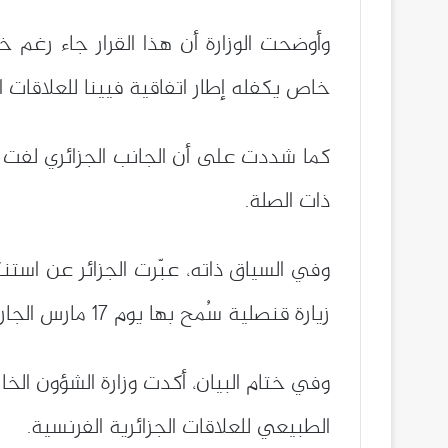
خاص يكفله إطار اتفاقية فيينا للعلاقات القنصلية لسنة 1963، التي تنص على ضمانات وحص
كما شددت على أن الجانب الجزائري لفت انتب
ذات الصلة.
وفي السياق ذاته، عبّرت الجزائر عن است
زيارة قنصلية سُمح بها يوم 17 مارس الجاري كشفت عن ظروف وصفت بغير اللائقة.
وفي ختام البيان، أكدت وزارة الشؤون الخا
الطبيعي للعلاقات الجزائرية الفرنسية.