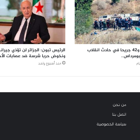
27 وفاة و42 جريحا في حادث انقلاب
الرئيس تبون: الجزائر لن تؤذي جيرانه
بومرداس..
ونخوض حربا شرسة ضد عصابات الأح
منذ أسبوع واحد
من نحن
اتصل بنا
سياسة الخصوصية