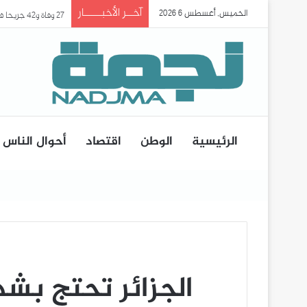
آخــر الأخبـــــار
الخميس, أغسطس 6 2026
27 وفاة و42 جريحا في حادث انقلاب حافلة ببومرداس..
الرئيسية
الوطن
اقتصاد
أحوال الناس
الجزائر تحتج ب