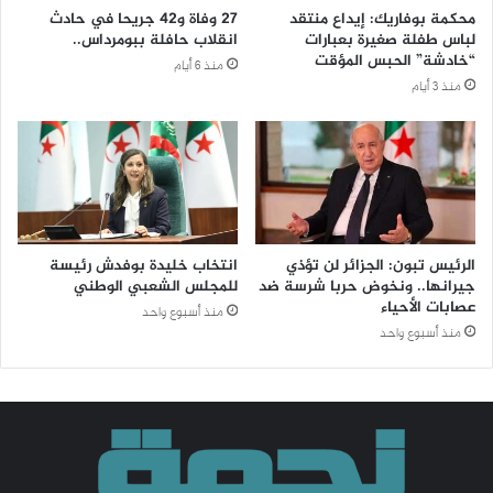
محكمة بوفاريك: إيداع منتقد
27 وفاة و42 جريحا في حادث
لباس طفلة صغيرة بعبارات
انقلاب حافلة ببومرداس..
“خادشة” الحبس المؤقت
منذ 6 أيام
منذ 3 أيام
الرئيس تبون: الجزائر لن تؤذي
انتخاب خليدة بوفدش رئيسة
جيرانها.. ونخوض حربا شرسة ضد
للمجلس الشعبي الوطني
عصابات الأحياء
منذ أسبوع واحد
منذ أسبوع واحد