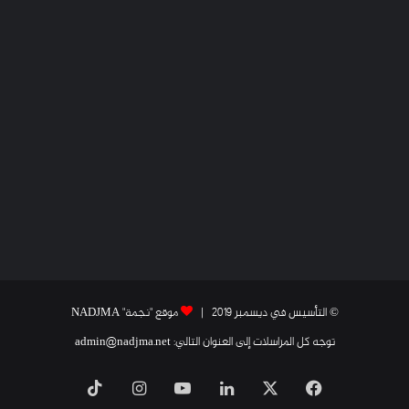
© التأسيس في ديسمبر 2019 |
موقع "نجمة" NADJMA
توجه كل المراسلات إلى العنوان التالي: admin@nadjma.net
فيسبوك
X
لينكدإن
يوتيوب
انستقرام
‫TikTok