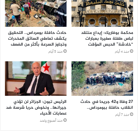
محكمة بوفاريك: إيداع منتقد
حادث حافلة بومرداس.. التحقيق
لباس طفلة صغيرة بعبارات
يكشف تعاطي السائق المخدرات
“خادشة” الحبس المؤقت
وتجاوز السرعة بأكثر من الضعف
منذ 4 أيام
منذ 5 أيام
27 وفاة و42 جريحا في حادث
الرئيس تبون: الجزائر لن تؤذي
انقلاب حافلة ببومرداس..
جيرانها.. ونخوض حربا شرسة ضد
عصابات الأحياء
منذ 7 أيام
منذ أسبوع واحد