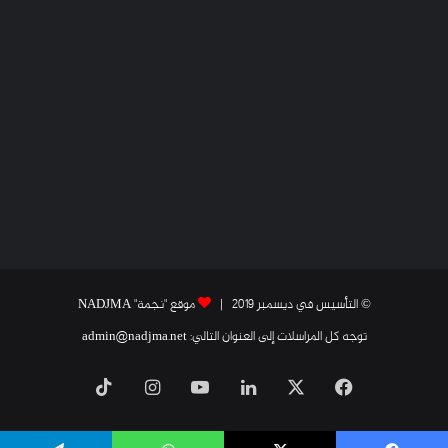
© التأسيس في ديسمبر 2019 |
موقع "نجمة" NADJMA
توجه كل المراسلات إلى العنوان التالي: admin@nadjma.net
فيسبوك
X
لينكدإن
يوتيوب
انستقرام
‫TikTok