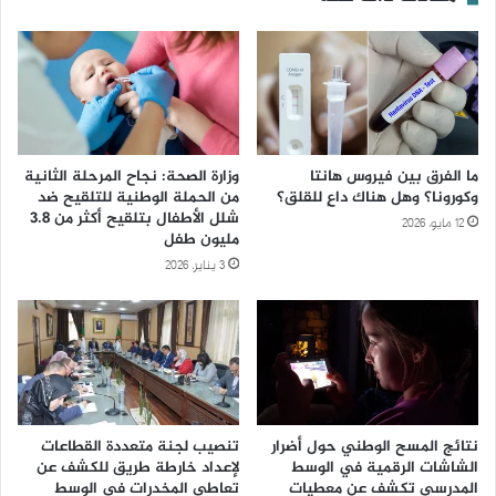
ما الفرق بين فيروس هانتا
وزارة الصحة: نجاح المرحلة الثانية
وكورونا؟ وهل هناك داعٍ للقلق؟
من الحملة الوطنية للتلقيح ضد
شلل الأطفال بتلقيح أكثر من 3.8
12 مايو، 2026
مليون طفل
3 يناير، 2026
نتائج المسح الوطني حول أضرار
تنصيب لجنة متعددة القطاعات
الشاشات الرقمية في الوسط
لإعداد خارطة طريق للكشف عن
المدرسي تكشف عن معطيات
تعاطي المخدرات في الوسط