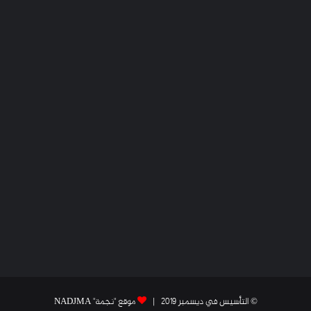
© التأسيس في ديسمبر 2019 |
موقع "نجمة" NADJMA