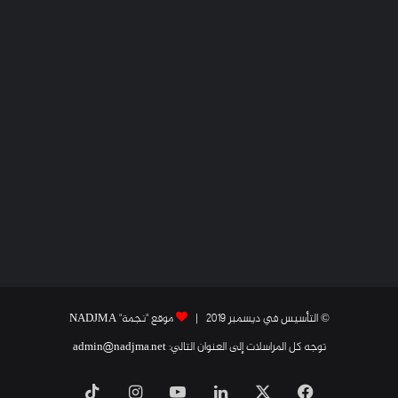
© التأسيس في ديسمبر 2019 |
موقع "نجمة" NADJMA
توجه كل المراسلات إلى العنوان التالي: admin@nadjma.net
فيسبوك
X
لينكدإن
يوتيوب
انستقرام
‫TikTok