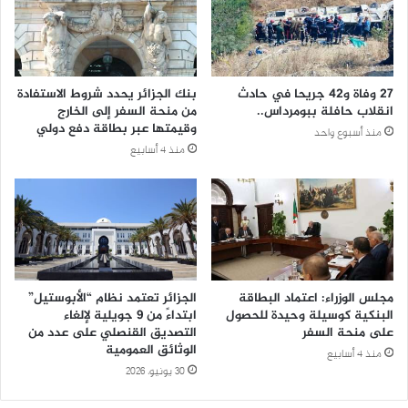
27 وفاة و42 جريحا في حادث
بنك الجزائر يحدد شروط الاستفادة
انقلاب حافلة ببومرداس..
من منحة السفر إلى الخارج
وقيمتها عبر بطاقة دفع دولي
منذ أسبوع واحد
منذ 4 أسابيع
مجلس الوزراء: اعتماد البطاقة
الجزائر تعتمد نظام “الأبوستيل”
البنكية كوسيلة وحيدة للحصول
ابتداءً من 9 جويلية لإلغاء
على منحة السفر
التصديق القنصلي على عدد من
الوثائق العمومية
منذ 4 أسابيع
30 يونيو، 2026