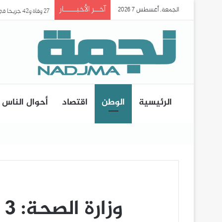
آخــر الأخبـــــار
الجمعة, أغسطس 7 2026
27 وفاة و42 جريحا في حادث انقلاب حافلة ببومرداس..
الرئيسية
الوطن
اقتصاد
أحوال الناس
وزارة الصحة: 3 وفيات و153 إصابة جديدة بفيروس كورونا