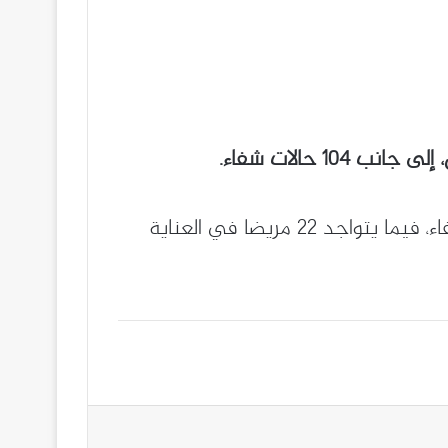
وبهذا تصل الحصيلة الإجمالية إلى 51067 إصابة مؤكدة، بالإضافة إلى 1714 وفاة، مع 35860 حالة شفاء، فيما يتواجد 22 مريضا في العناية