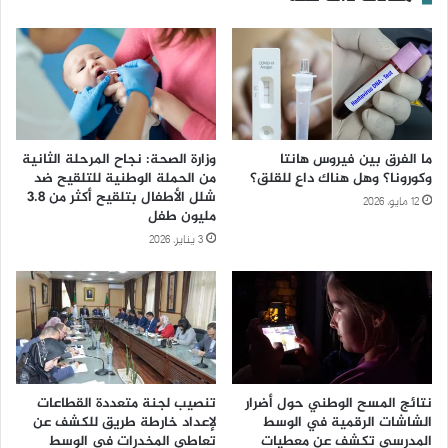
ما الفرق بين فيروس هانتا
وزارة الصحة: نجاح المرحلة الثانية
وكورونا؟ وهل هناك داعٍ للقلق؟
من الحملة الوطنية للتلقيح ضد
شلل الأطفال بتلقيح أكثر من 3.8
12 مايو، 2026
مليون طفل
3 يناير، 2026
نتائج المسح الوطني حول أضرار
تنصيب لجنة متعددة القطاعات
الشاشات الرقمية في الوسط
لإعداد خارطة طريق للكشف عن
المدرسي تكشف عن معطيات
تعاطي المخدرات في الوسط