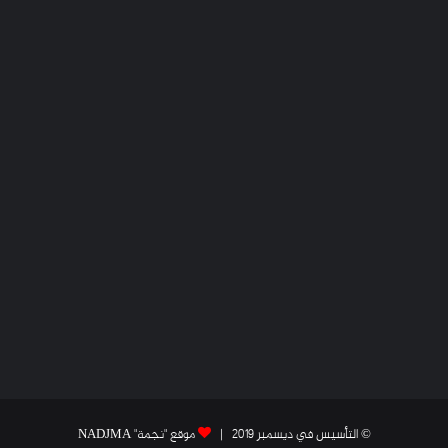
© التأسيس في ديسمبر 2019 |
موقع "نجمة" NADJMA