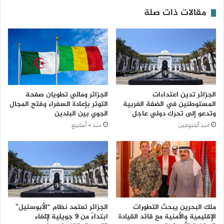
مقالات ذات صلة
الجزائر تدين اعتداءات
الجزائر ومالي تطويان صفحة
المستوطنين في الضفة الغربية
التوتر بإعادة السفراء وفتح المجال
وتدعو إلى تحرك دولي عاجل
الجوي بين البلدين
منذ أسبوعين
منذ 4 أسابيع
ملك البحرين يبحث التطورات
الجزائر تعتمد نظام “الأبوستيل”
الإقليمية والأمنية مع قائد القيادة
ابتداءً من 9 جويلية لإلغاء