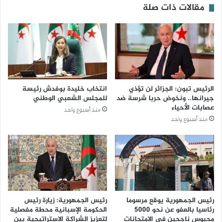
مقالات ذات صلة
الرئيس تبون: الجزائر لن تؤذي
انتخاب خليدة بوفدش رئيسة
جيرانها.. ونخوض حربا شرسة ضد
للمجلس الشعبي الوطني
عصابات الأحياء
منذ أسبوع واحد
منذ أسبوع واحد
رئيس الجمهورية يوقع مرسوما
رئيس الجمهورية: زيارة رئيس
رئاسيا بالعفو عن نحو 5000
الحكومة الإسبانية محطة مفصلية
محبوس ناجحين في الامتحانات
لتعزيز الشراكة الاستراتيجية بين