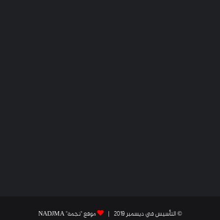
© التأسيس في ديسمبر 2019 |
موقع "نجمة" NADJMA