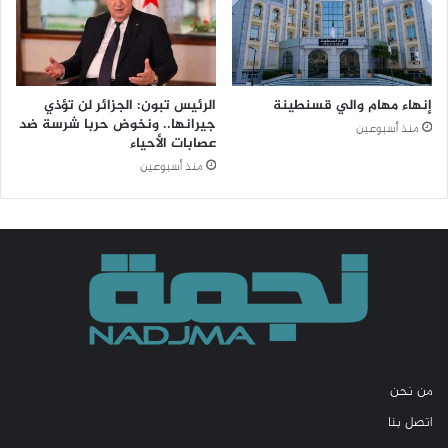
إنهاء مهام والي قسنطينة
الرئيس تبون: الجزائر لن تؤذي
جيرانها.. ونخوض حربا شرسة ضد
منذ أسبوعين
عصابات الأحياء
منذ أسبوعين
من نحن
اتصل بنا