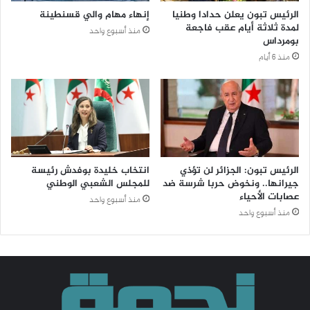
الرئيس تبون يعلن حدادا وطنيا
إنهاء مهام والي قسنطينة
لمدة ثلاثة أيام عقب فاجعة
منذ أسبوع واحد
بومرداس
منذ 6 أيام
الرئيس تبون: الجزائر لن تؤذي
انتخاب خليدة بوفدش رئيسة
جيرانها.. ونخوض حربا شرسة ضد
للمجلس الشعبي الوطني
عصابات الأحياء
منذ أسبوع واحد
منذ أسبوع واحد