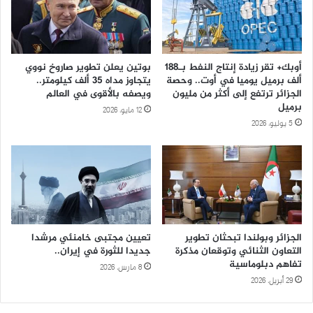
أوبك+ تقر زيادة إنتاج النفط بـ188
بوتين يعلن تطوير صاروخ نووي
ألف برميل يوميا في أوت.. وحصة
يتجاوز مداه 35 ألف كيلومتر..
الجزائر ترتفع إلى أكثر من مليون
ويصفه بالأقوى في العالم
برميل
12 مايو، 2026
5 يوليو، 2026
الجزائر وبولندا تبحثان تطوير
تعيين مجتبى خامنئي مرشدا
التعاون الثنائي وتوقعان مذكرة
جديدا للثورة في إيران..
تفاهم دبلوماسية
8 مارس، 2026
29 أبريل، 2026