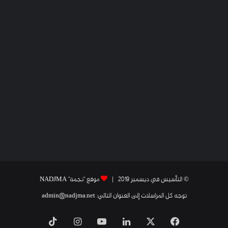
© التأسيس في ديسمبر 2019 |
موقع "نجمة" NADJMA
توجه كل المراسلات إلى العنوان التالي: admin@nadjma.net
فيسبوك
X
لينكدإن
يوتيوب
انستقرام
‫TikTok