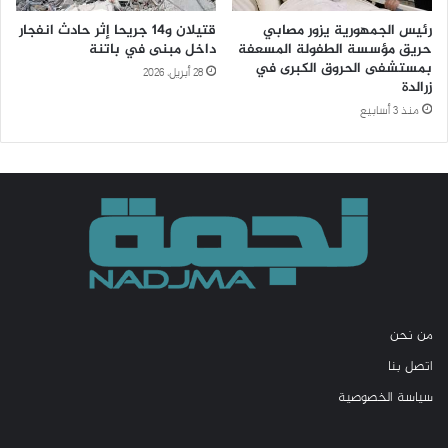
رئيس الجمهورية يزور مصابي
قتيلان و14 جريحا إثر حادث انفجار
حريق مؤسسة الطفولة المسعفة
داخل مبنى في باتنة
بمستشفى الحروق الكبرى في
28 أبريل، 2026
زرالدة
منذ 3 أسابيع
من نحن
اتصل بنا
سياسة الخصوصية