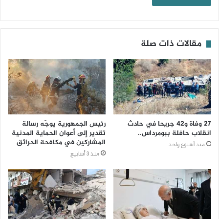
مقالات ذات صلة
27 وفاة و42 جريحا في حادث
رئيس الجمهورية يوجّه رسالة
انقلاب حافلة ببومرداس..
تقدير إلى أعوان الحماية المدنية
المشاركين في مكافحة الحرائق
منذ أسبوع واحد
منذ 3 أسابيع