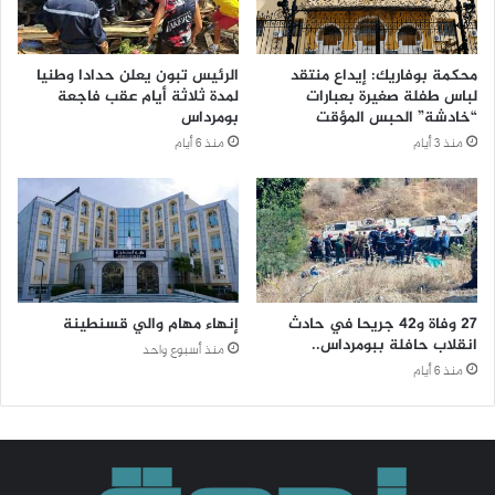
محكمة بوفاريك: إيداع منتقد
الرئيس تبون يعلن حدادا وطنيا
لباس طفلة صغيرة بعبارات
لمدة ثلاثة أيام عقب فاجعة
“خادشة” الحبس المؤقت
بومرداس
منذ 3 أيام
منذ 6 أيام
27 وفاة و42 جريحا في حادث
إنهاء مهام والي قسنطينة
انقلاب حافلة ببومرداس..
منذ أسبوع واحد
منذ 6 أيام