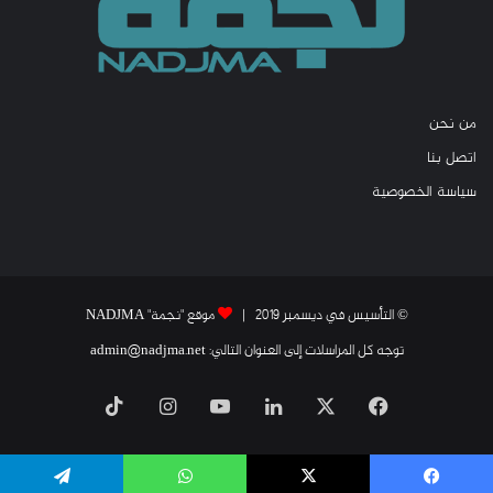
من نحن
اتصل بنا
سياسة الخصوصية
© التأسيس في ديسمبر 2019 |
موقع "نجمة" NADJMA
توجه كل المراسلات إلى العنوان التالي: admin@nadjma.net
فيسبوك
X
لينكدإن
يوتيوب
انستقرام
‫TikTok