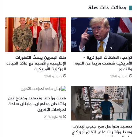
مقالات ذات صلة
ترامب: العلاقات الجزائرية –
ملك البحرين يبحث التطورات
الأمريكية شهدت مزيدا من القوة
الإقليمية والأمنية مع قائد القيادة
والتطور
المركزية الأمريكية
8 يوليو، 2026
2 يوليو، 2026
هدنة مؤجلة وتصعيد مفتوح بين
واشنطن وطهران.. ولبنان ساحة
لصراعات الآخرين
30 مايو، 2026
تصعيد متواصل في جنوب لبنان..
وسط مؤشرات على اتفاق أمريكي