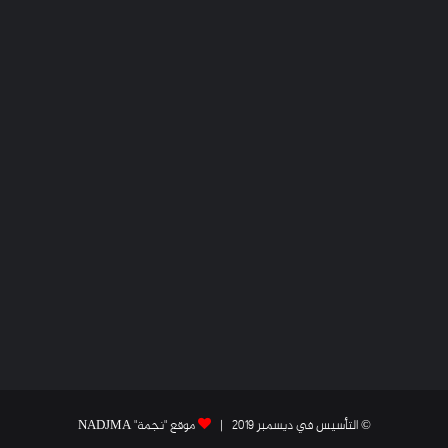
© التأسيس في ديسمبر 2019 |
موقع "نجمة" NADJMA