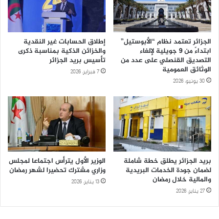
الجزائر تعتمد نظام “الأبوستيل”
إطلاق الحسابات غير النقدية
ابتداءً من 9 جويلية لإلغاء
والخزائن الذكية بمناسبة ذكرى
التصديق القنصلي على عدد من
تأسيس بريد الجزائر
الوثائق العمومية
7 فبراير، 2026
30 يونيو، 2026
بريد الجزائر يطلق خطة شاملة
الوزير الأول يترأس اجتماعا لمجلس
لضمان جودة الخدمات البريدية
وزاري مشترك تحضيرا لشهر رمضان
والمالية خلال رمضان
13 يناير، 2026
27 يناير، 2026