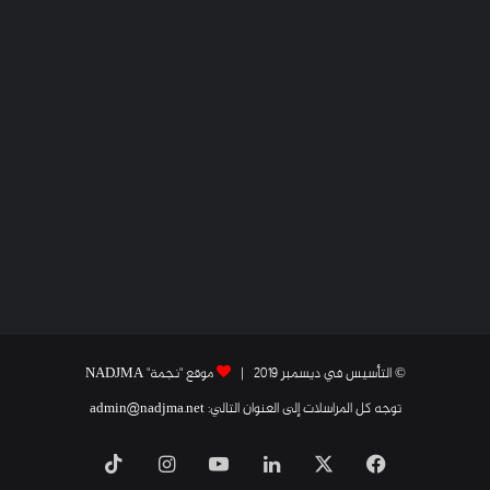
© التأسيس في ديسمبر 2019 |
موقع "نجمة" NADJMA
توجه كل المراسلات إلى العنوان التالي: admin@nadjma.net
فيسبوك
X
لينكدإن
يوتيوب
انستقرام
‫TikTok