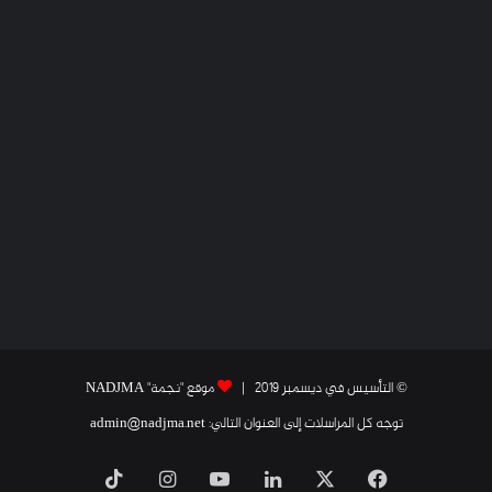
© التأسيس في ديسمبر 2019 |
موقع "نجمة" NADJMA
توجه كل المراسلات إلى العنوان التالي: admin@nadjma.net
فيسبوك
X
لينكدإن
يوتيوب
انستقرام
‫TikTok