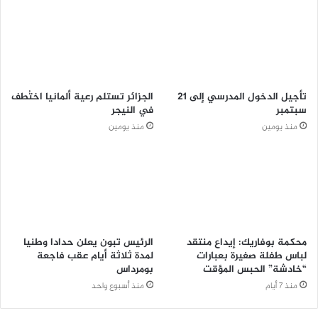
تأجيل الدخول المدرسي إلى 21
الجزائر تستلم رعية ألمانيا اختُطف
سبتمبر
في النيجر
منذ يومين
منذ يومين
محكمة بوفاريك: إيداع منتقد
الرئيس تبون يعلن حدادا وطنيا
لباس طفلة صغيرة بعبارات
لمدة ثلاثة أيام عقب فاجعة
“خادشة” الحبس المؤقت
بومرداس
منذ 7 أيام
منذ أسبوع واحد