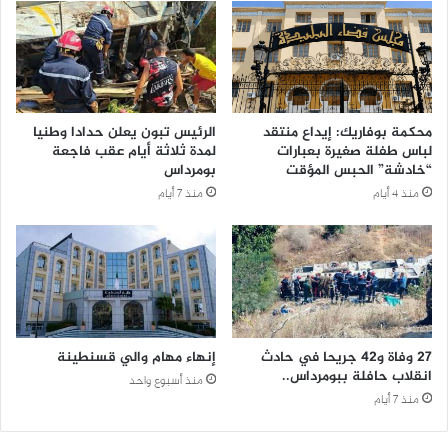
محكمة بوفاريك: إيداع منتقد
الرئيس تبون يعلن حدادا وطنيا
لباس طفلة صغيرة بعبارات
لمدة ثلاثة أيام عقب فاجعة
“خادشة” الحبس المؤقت
بومرداس
منذ 4 أيام
منذ 7 أيام
27 وفاة و42 جريحا في حادث
إنهاء مهام والي قسنطينة
انقلاب حافلة ببومرداس..
منذ أسبوع واحد
منذ 7 أيام