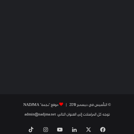
© التأسيس في ديسمبر 2019 |
موقع "نجمة" NADJMA
توجه كل المراسلات إلى العنوان التالي: admin@nadjma.net
فيسبوك
X
لينكدإن
يوتيوب
انستقرام
‫TikTok