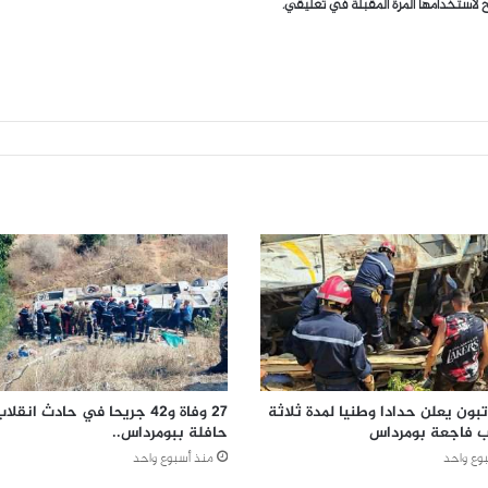
 لاستخدامها المرة المقبلة في تعليقي.
بون يعلن حدادا وطنيا لمدة ثلاثة
27 وفاة و42 جريحا في حادث انقلا
ب فاجعة بومرداس
حافلة ببومرداس..
وع واحد
منذ أسبوع واحد