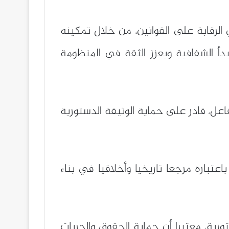
الرقابة على القوانين، من خلال تمكينه
دأ الشفافية ويعزز الثقة في المنظومة
فاعل، قادر على حماية الوثيقة الدستورية
 سياق متصل، أبرز أن تجربة الجزائر في هذا المجال تستلهم مبادئ بيان أول نوفمبر 1954، باعتباره مرجعا تاريخيا وأخلاقيا في بناء
تورية، معتبرا أن حماية الحقوق والحريات