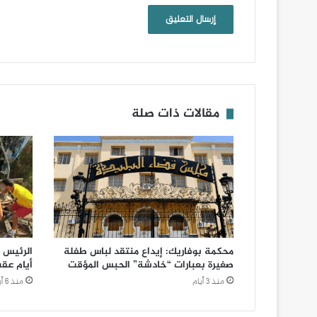
مقالات ذات صلة
محكمة بوفاريك: إيداع منتقد لباس طفلة
الرئيس ت
صغيرة بعبارات “خادشة” الحبس المؤقت
أيام عق
منذ 3 أيام
منذ 6 أيام