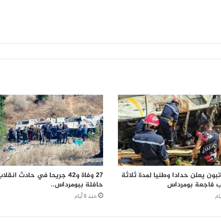
بون يعلن حدادا وطنيا لمدة ثلاثة
27 وفاة و42 جريحا في حادث انقلا
ب فاجعة بومرداس
حافلة ببومرداس..
منذ 6 أيام