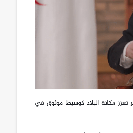
زائر تعزز مكانة البلاد كوسيط موثوق في