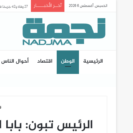
آخــر الأخبـــــار
الخميس, أغسطس 6 2026
27 وفاة و42 جريحا في حادث انقلاب حافلة ببومرداس..
الرئيسية
الوطن
اقتصاد
أحوال الناس
الرئيس تبون: بابا 