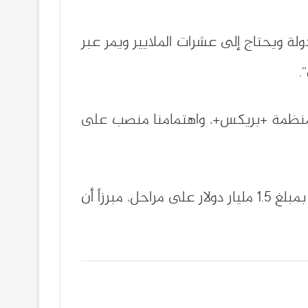
 أنه مقابل هذا “المشروع الاقتصادي”، هناك “مشروع سياسي مزيف” ينتظر أن يمر على 14 دولة ويحتاج إلى عشرات الملايير ويمر عبر
.
 منظمة +بريكس+، واهتمامنا منصب على
وأشار إلى قبول هذه المؤسسة المالية (بنك التنمية الجديد) انضمام الجزائر كمساهم في رأسمالها بمبلغ 1.5 مليار دولار على مراحل، مبرزاً أن