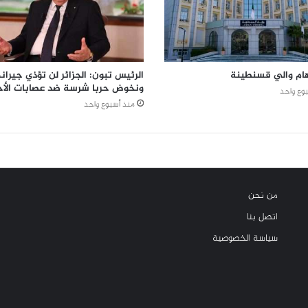
هام والي قسنطينة
الرئيس تبون: الجزائر لن تؤذي جيرانه
ونخوض حربا شرسة ضد عصابات الأح
وع واحد
منذ أسبوع واحد
من نحن
اتصل بنا
سياسة الخصوصية