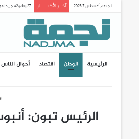
آخــر الأخبـــــار
الجمعة, أغسطس 7 2026
27 وفاة و42 جريحا في حادث انقلاب حافلة ببومرداس..
الرئيسية
الوطن
اقتصاد
أحوال الناس
الرئيس تبون: أنبوب