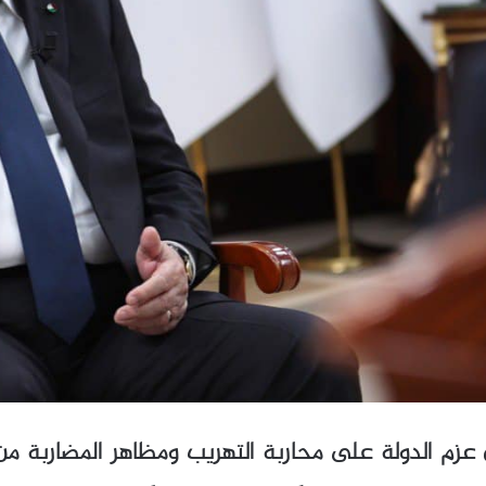
م الدولة على محاربة التهريب ومظاهر المضاربة من خلال