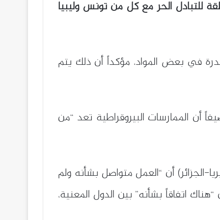
طقة للتبادل الحر مع كل من تونس وليبيا
رة في بعض المواد، مؤكداً أن ذلك يتم
فاً أن الممارسات البيروقراطية تعد “من
-الجزائر) أن “العمل متواصل بشأنه ولم
8 كلم من مجموع حوالي 4000 كلم”، مشيراً إلى أن “هناك اتفاقاً بشأنه” بين الدول المعنية،