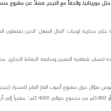
مثل موريتانيا، ولاحقاً مع النيجر، فضلاً عن مشروع من
ى محاربة لوبيات “المال السهل” الذين يفتعلون الند
يذه لضمان شفافية التسيير ومتابعة النشاط التجاري، مضي
 سؤال حول مشروع أنبوب الغاز العابر للصحراء (نيجيريا
يتبق على إتمام المنشأة سوى نحو 700 أو 00