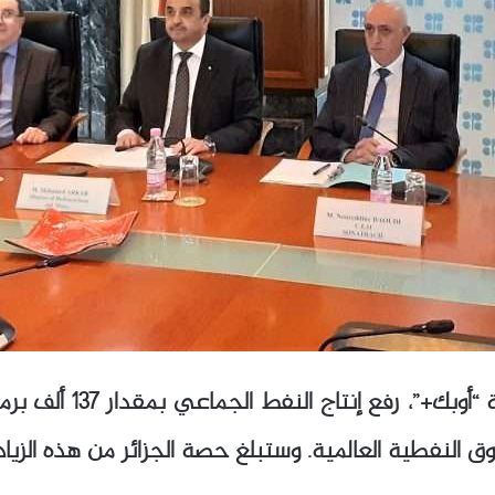
قررت الجزائر، رفقة سب
مية. وستبلغ حصة الجزائر من هذه الزيادة 4000 برميل يوميا طيلة الشهر نف