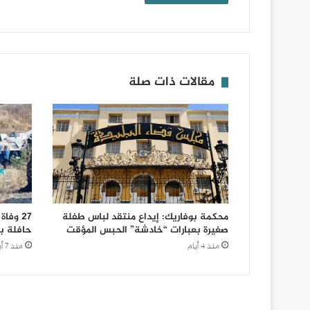
مقالات ذات صلة
محكمة بوفاريك: إيداع منتقد لباس طفلة
صغيرة بعبارات “خادشة” الحبس المؤقت
حافلة ب
منذ 4 أيام
منذ 7 أيام