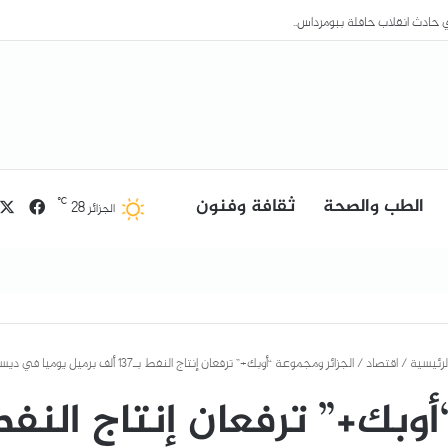
الطب والصحة
ثقافة وفنون
فيسب
℃
28
الجزائر
لرئيسية
/
اقتصاد
/
الجزائر ومجموعة “أوبك+” ترفعان إنتاج النفط بـ137 ألف برميل يوميا في ديسمبر