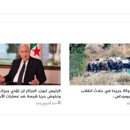
27 وفاة و42 جريحا في حادث انقلاب
الرئيس تبون: الجزائر لن تؤذي جيرانه
بومرداس..
ونخوض حربا شرسة ضد عصابات الأح
منذ أسبوع واحد