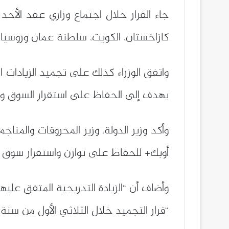
كازاخستان، الكويت، سلطنة عمان وروسيا، إ
يهدف إلى الحفاظ على استقرار السوق وتف
وأكد وزير الدولة، وزير المحروقات والمنا
أوبك+ للحفاظ على توازن واستقرار سوق ا
وأضاف أن “الزيادة التدريجية المتفق علي
“قرار التجميد خلال الثلاثي الأول من سنة 2026 يندرج ضمن منطق الحذر، بالنظر إلى انخفاض الطلب الموسمي خلال هذه الفترة”