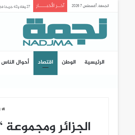
آخــر الأخبـــــار
الجمعة, أغسطس 7 2026
27 وفاة و42 جريحا في حادث انقلاب حافلة ببومرداس..
الرئيسية
الوطن
اقتصاد
أحوال الناس
ا