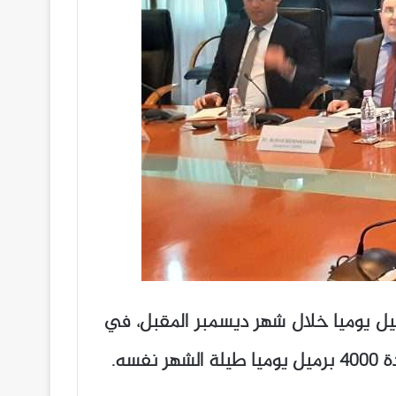
ع دول من مجموعة “أوبك+”، رفع إنتاج النفط الجماعي بمقدار 137 ألف برميل يوميا خلال شهر ديسمبر المقبل، في
سه.