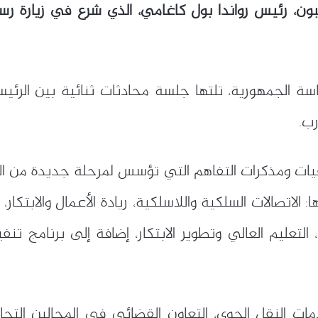
ن، رئيس رواندا بول كاغامي، الذي شرع في زيارة رسم
سة الجمهورية، تلتها جلسة محادثات ثنائية بين الرئ
رب.
يات ومذكرات التفاهم التي تؤسس لمرحلة جديدة من التع
لاتصالات السلكية واللاسلكية، ريادة الأعمال والابتكار، ا
 التعليم العالي وتطوير الابتكار، إضافة إلى برنامج ت
ت النقل الجوي، التعاون القضائي في المجالين التجا