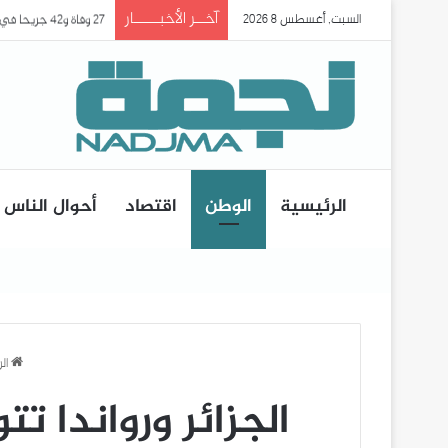
آخــر الأخبـــــار
السبت, أغسطس 8 2026
27 وفاة و42 جريحا في حادث انقلاب حافلة ببومرداس..
الرئيسية
الوطن
اقتصاد
أحوال الناس
ال
الجزائر ورواندا ت