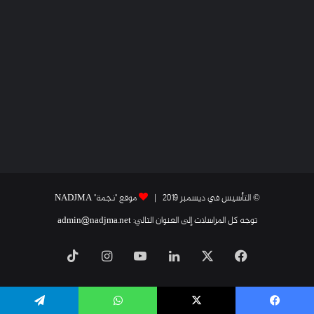
© التأسيس في ديسمبر 2019 |
موقع "نجمة" NADJMA
توجه كل المراسلات إلى العنوان التالي: admin@nadjma.net
فيسبوك
X
لينكدإن
يوتيوب
انستقرام
‫TikTok