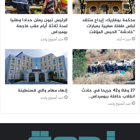
محكمة بوفاريك: إيداع منتقد
الرئيس تبون يعلن حدادا وطنيا
لباس طفلة صغيرة بعبارات
لمدة ثلاثة أيام عقب فاجعة
“خادشة” الحبس المؤقت
بومرداس
منذ 4 أيام
منذ أسبوع واحد
27 وفاة و42 جريحا في حادث
إنهاء مهام والي قسنطينة
انقلاب حافلة ببومرداس..
منذ أسبوع واحد
منذ أسبوع واحد